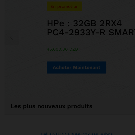
En promotion
HPe : 32GB 2RX4
PC4-2933Y-R SMART
45,000.00 DZD
Acheter Maintenant
Les plus nouveaux produits
Dell 05TFDD 600GB 10k sas 6Gbps