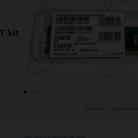
 kit
Serveurs
Baies de st
Dell V5300 – 600GB 15K RPM