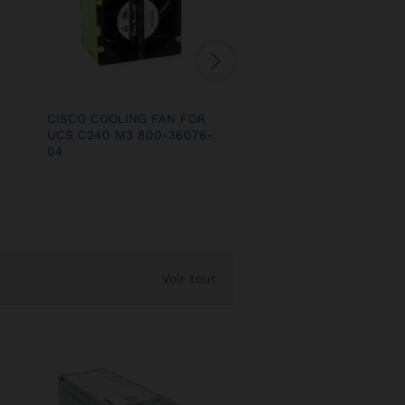
HP DL360 G5 SYSTEM F
CISCO COOLING FAN FOR
MODULE 412212-001
UCS C240 M3 800-36076-
04
Voir tout