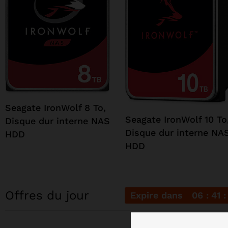
Seagate IronWolf 8 To,
Seagate IronWolf 10 To
Disque dur interne NAS
Disque dur interne NA
HDD
HDD
Offres du jour
Expire dans
06
41