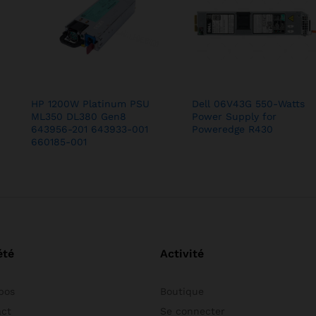
HP 1200W Platinum PSU
Dell 06V43G 550-Watts
ML350 DL380 Gen8
Power Supply for
643956-201 643933-001
Poweredge R430
660185-001
été
Activité
pos
Boutique
act
Se connecter