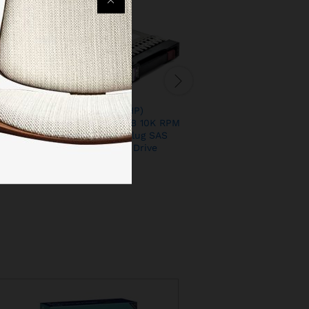
Hewlett-Packard (HP)
375863-010 – 146GB 10K RPM
3G Dual Port Hot-Plug SAS
SFF 2.5″ Hard Disk Drive
5″
HP NC552SFP 10GB 2
SERVER ADAPTER 614