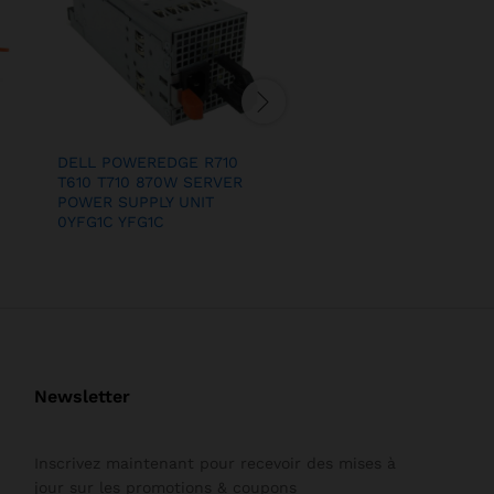
DELL POWEREDGE R710
HP 723599-001 – HP 8
T610 T710 870W SERVER
Platinum PSU for G9 G1
POWER SUPPLY UNIT
Servers
0YFG1C YFG1C
Newsletter
Inscrivez maintenant pour recevoir des mises à
jour sur les promotions & coupons