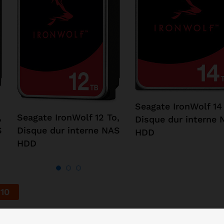
Seagate IronWolf 14
,
Seagate IronWolf 12 To,
Disque dur interne 
S
Disque dur interne NAS
HDD
HDD
08