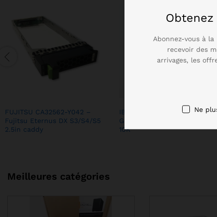
Obtene
Abonnez-vous à la 
recevoir des m
arrivages, les off
Ne plu
FUJITSU CA32562-Y042 –
IBM 42D0646 Hard drive 146
Fujitsu Eternus DX S3/S4/S5
GB Hot-Swap 2.5″ SAS 6Gb/s
2.5in caddy
10K
Meilleures catégories