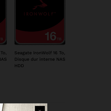
 To,
Seagate IronWolf 16 To,
Seagate IronWolf
NAS
Disque dur interne NAS
18 To, Disque dur
HDD
interne NAS HDD