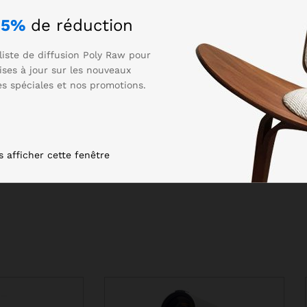
z
5%
de réduction
liste de diffusion Poly Raw pour
ises à jour sur les nouveaux
res spéciales et nos promotions.
s afficher cette fenêtre
Dell 05TFDD 600GB 10k sas
Dell 0XXTRP 600GB 10K 2.
6Gbps 2.5in internal
SAS 12Gbps